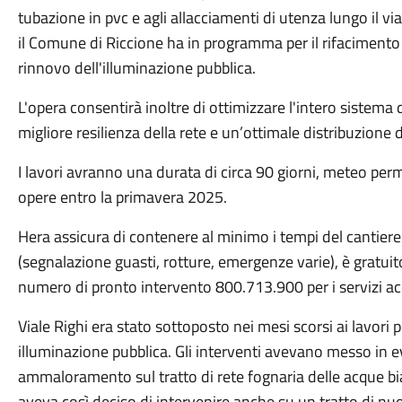
tubazione in pvc e agli allacciamenti di utenza lungo il vi
il Comune di Riccione ha in programma per il rifacimento 
rinnovo dell'illuminazione pubblica.
L'opera consentirà inoltre di ottimizzare l'intero sistem
migliore resilienza della rete e un’ottimale distribuzione d
I lavori avranno una durata di circa 90 giorni, meteo per
opere entro la primavera 2025.
Hera assicura di contenere al minimo i tempi del cantiere
(segnalazione guasti, rotture, emergenze varie), è gratuito
numero di pronto intervento 800.713.900 per i servizi a
Viale Righi era stato sottoposto nei mesi scorsi ai lavori
illuminazione pubblica. Gli interventi avevano messo in e
ammaloramento sul tratto di rete fognaria delle acque b
aveva così deciso di intervenire anche su un tratto di nu