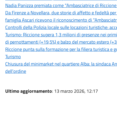
Nadia Panizza premiata come “Ambasciatrice di Riccion
Da Firenze a Novellara, due storie di affetto e fedeltà per
famiglia Ascari ricevono il riconoscimento di “Ambasciatr
Controlli della Polizia locale sulle locazioni turistiche: ac
Turismo: Riccione supera 1,3 milioni di presenze nei prim
di pernottamenti (+19,5%) e balzo del mercato estero (+3
Riccione punta sulla formazione per la filiera turistica e
Turismo
Chiusura del minimarket nel quartiere Alba: la sindaca Ang
dell’ordine
Ultimo aggiornamento
: 13 marzo 2026, 12:17