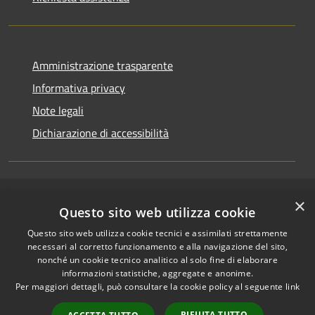
Amministrazione trasparente
Informativa privacy
Note legali
Dichiarazione di accessibilità
×
RSS
Copyright © 2026 • Comune di
Questo sito web utilizza cookie
Accessibilità
Riccione • Powered by
Questo sito web utilizza cookie tecnici e assimilati strettamente
Privacy
Municipium
Accesso
•
necessari al corretto funzionamento e alla navigazione del sito,
Cookie
redazione
nonché un cookie tecnico analitico al solo fine di elaborare
Mappa del sito
informazioni statistiche, aggregate e anonime.
Per maggiori dettagli, può consultare la cookie policy al seguente
link
Area riservata
amministratori comunali
RIFIUTA TUTTO