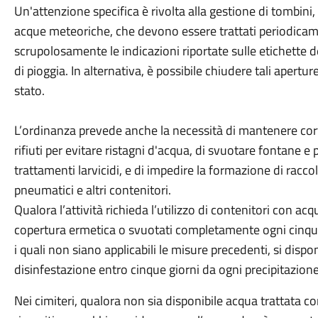
Un'attenzione specifica è rivolta alla gestione di tombini, g
acque meteoriche, che devono essere trattati periodicame
scrupolosamente le indicazioni riportate sulle etichette d
di pioggia. In alternativa, è possibile chiudere tali apert
stato.
L’ordinanza prevede anche la necessità di mantenere cortil
rifiuti per evitare ristagni d'acqua, di svuotare fontane e 
trattamenti larvicidi, e di impedire la formazione di racco
pneumatici e altri contenitori.
Qualora l’attività richieda l’utilizzo di contenitori con a
copertura ermetica o svuotati completamente ogni cinque gi
i quali non siano applicabili le misure precedenti, si dispo
disinfestazione entro cinque giorni da ogni precipitazion
Nei cimiteri, qualora non sia disponibile acqua trattata co