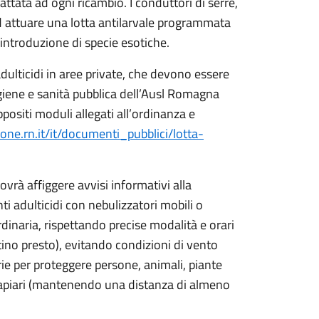
ttata ad ogni ricambio. I conduttori di serre,
 ad attuare una lotta antilarvale programmata
’introduzione di specie esotiche.
dulticidi in aree private, che devono essere
giene e sanità pubblica dell’Ausl Romagna
positi moduli allegati all’ordinanza e
ne.rn.it/it/documenti_pubblici/lotta-
ovrà affiggere avvisi informativi alla
i adulticidi con nebulizzatori mobili o
rdinaria, rispettando precise modalità e orari
tino presto), evitando condizioni di vento
rie per proteggere persone, animali, piante
, apiari (mantenendo una distanza di almeno