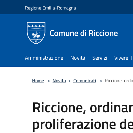
Salta al contenuto principale
Regione Emilia-Romagna
Comune di Riccione
Amministrazione
Novità
Servizi
Vivere 
Home
>
Novità
>
Comunicati
>
Riccione, ordi
Riccione, ordina
proliferazione de