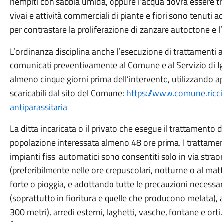
riempiti con sabbia umida, oppure l’acqua dovrà essere tra
vivai e attività commerciali di piante e fiori sono tenuti
per contrastare la proliferazione di zanzare autoctone e l
L’ordinanza disciplina anche l’esecuzione di trattamenti a
comunicati preventivamente al Comune e al Servizio di I
almeno cinque giorni prima dell’intervento, utilizzando ap
scaricabili dal sito del Comune:
https://www.comune.riccio
antiparassitaria
La ditta incaricata o il privato che esegue il trattamento d
popolazione interessata almeno 48 ore prima. I trattament
impianti fissi automatici sono consentiti solo in via strao
(preferibilmente nelle ore crepuscolari, notturne o al mat
forte o pioggia, e adottando tutte le precauzioni necessa
(soprattutto in fioritura e quelle che producono melata)
300 metri), arredi esterni, laghetti, vasche, fontane e orti.