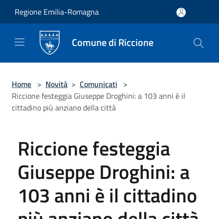
Salta al contenuto principale
Regione Emilia-Romagna
Comune di Riccione
Home
>
Novità
>
Comunicati
>
Riccione festeggia Giuseppe Droghini: a 103 anni è il
cittadino più anziano della città
Riccione festeggia
Giuseppe Droghini: a
103 anni è il cittadino
più anziano della città