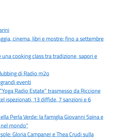
arini
aggia, cinema, libri e mostre: fino a settembre
 una cooking class tra tradizione, sapori e
 clubbing di Radio m2o
 grandi eventi
er “Yoga Radio Estate” trasmesso da Riccione
tel ispezionati, 13 diffide, 7 sanzioni e 6
ella Perla Verde: la famiglia Giovanni Spina e
e nel mondo”
 sole: Gloria Campaner e Thea Crudi sulla