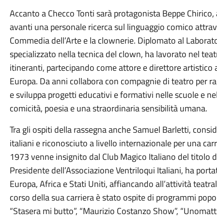
Accanto a Checco Tonti sarà protagonista Beppe Chirico, a
avanti una personale ricerca sul linguaggio comico attrave
Commedia dell’Arte e la clownerie. Diplomato al Laborator
specializzato nella tecnica del clown, ha lavorato nel teatr
itineranti, partecipando come attore e direttore artistico 
Europa. Da anni collabora con compagnie di teatro per ra
e sviluppa progetti educativi e formativi nelle scuole e ne
comicità, poesia e una straordinaria sensibilità umana.
Tra gli ospiti della rassegna anche Samuel Barletti, consi
italiani e riconosciuto a livello internazionale per una car
1973 venne insignito dal Club Magico Italiano del titolo 
Presidente dell’Associazione Ventriloqui Italiani, ha porta
Europa, Africa e Stati Uniti, affiancando all’attività teatr
corso della sua carriera è stato ospite di programmi po
“Stasera mi butto”, “Maurizio Costanzo Show”, “Unomattin