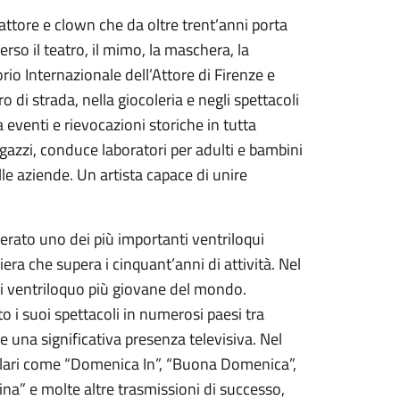
ttore e clown che da oltre trent’anni porta
rso il teatro, il mimo, la maschera, la
io Internazionale dell’Attore di Firenze e
o di strada, nella giocoleria e negli spettacoli
a eventi e rievocazioni storiche in tutta
gazzi, conduce laboratori per adulti e bambini
lle aziende. Un artista capace di unire
derato uno dei più importanti ventriloqui
riera che supera i cinquant’anni di attività. Nel
di ventriloquo più giovane del mondo.
to i suoi spettacoli in numerosi paesi tra
ale una significativa presenza televisiva. Nel
polari come “Domenica In”, “Buona Domenica”,
a” e molte altre trasmissioni di successo,