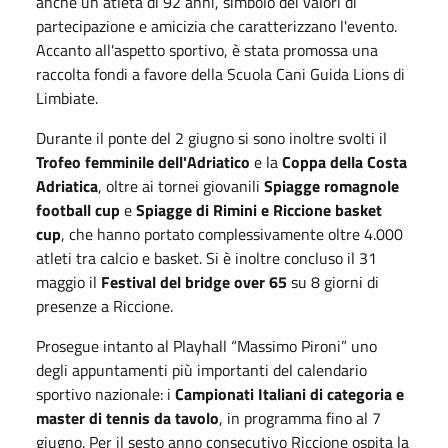
anche un atleta di 92 anni, simbolo dei valori di
partecipazione e amicizia che caratterizzano l'evento.
Accanto all'aspetto sportivo, è stata promossa una
raccolta fondi a favore della Scuola Cani Guida Lions di
Limbiate.
Durante il ponte del 2 giugno si sono inoltre svolti il
Trofeo femminile dell'Adriatico
e la
Coppa della Costa
Adriatica
, oltre ai tornei giovanili
Spiagge romagnole
football cup
e
Spiagge di Rimini e Riccione basket
cup
, che hanno portato complessivamente oltre 4.000
atleti tra calcio e basket. Si è inoltre concluso il 31
maggio il
Festival del bridge over 65
su 8 giorni di
presenze a Riccione.
Prosegue intanto al Playhall “Massimo Pironi” uno
degli appuntamenti più importanti del calendario
sportivo nazionale: i
Campionati Italiani di categoria e
master di tennis da tavolo
, in programma fino al 7
giugno. Per il sesto anno consecutivo Riccione ospita la