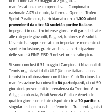
di Riccione dal 30 maggio al 2 giugno. La
manifestation, che comprendeva il Campionato
nazionale AiCS di nuoto, la formula Open e il Trofeo
Sprint Paralimpico, ha richiamato circa
1.300 atleti
provenienti da oltre 30 società sportive italiane
,
impegnati in quattro intense giornate di gare dedicate
alle categorie giovanili, Ragazzi, Juniores e Assoluti.
L'evento ha rappresentato un importante momento di
sport e inclusione, grazie anche alla partecipazione
delle società FINP-FISDIR nel settore paralimpico.
Si sono conclusi il 31 maggio i Campionati Nazionali di
Tennis organizzati dalla UILT (Unione italiana Lions
tennis) in collaborazione con il Lions Club Riccione. La
manifestazione ha coinvolto
84 partecipanti,
di cui 50
giocatori, provenienti in prevalenza da Trentino-Alto
Adige, Lombardia, Friuli Venezia Giulia e Veneto. In
quattro giorni sono state disputate circa
70 partite
tra
singolari e doppi maschili e femminili. Tra i protagonisti