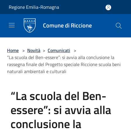
Salta al contenuto principale
Regione Emilia-Romagna
Comune di Riccione
Home
>
Novità
>
Comunicati
>
“La scuola del Ben-essere”: si avvia alla conclusione la
rassegna finale del Progetto speciale Riccione scuola beni
naturali ambientali e culturali
“La scuola del Ben-
essere”: si avvia alla
conclusione la