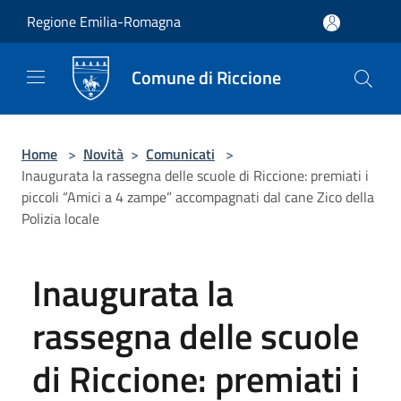
Salta al contenuto principale
Regione Emilia-Romagna
Comune di Riccione
Home
>
Novità
>
Comunicati
>
Inaugurata la rassegna delle scuole di Riccione: premiati i
piccoli “Amici a 4 zampe” accompagnati dal cane Zico della
Polizia locale
Inaugurata la
rassegna delle scuole
di Riccione: premiati i