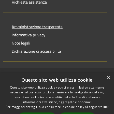
Richiesta assistenza
Amministrazione trasparente
Informativa privacy
Note legali
Dichiarazione di accessibilità
×
RSS
Copyright © 2026 • Comune di
Questo sito web utilizza cookie
Accessibilità
Riccione • Powered by
Questo sito web utilizza cookie tecnici e assimilati strettamente
Privacy
Municipium
Accesso
•
necessari al corretto funzionamento e alla navigazione del sito,
Cookie
redazione
nonché un cookie tecnico analitico al solo fine di elaborare
Mappa del sito
informazioni statistiche, aggregate e anonime.
Per maggiori dettagli, può consultare la cookie policy al seguente
link
Area riservata
amministratori comunali