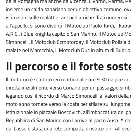
dalla Romagna ma anche da Vicenza, Livorno, Parma, Pesa
insieme un caldo sahariano per un obiettivo comune, ovve
istituzioni sulle malattie rare pediatriche. Tra i numerosi
all’appello, si sono distinti il Motoclub Paolo Tordi, i Kaot
A.R.C., i Blue knights capitolo San Marino, il Motoclub M
Simoncelli, il Motoclub Ccmotorday, il Motoclub Polizia di
malate nel Marecchia, il Motoclub Duc in altum di Budrio
Il percorso e il forte sos
Il motorun è scattato ieri mattina alle ore 9.30 da piazza
diretta inizialmente verso Coriano per un passaggio simbol
legando così il ricordo di Marco Simoncelli ai valori della
moto sono tornate verso la costa per sfilare sul lungomar
istituzionale in piazzale Boscovich, all’imboccatura del po
Repubblica di San Marino con l’arrivo al parco Ausa. A dar
dal basso è stata una rete compatta di istituzioni. All’e