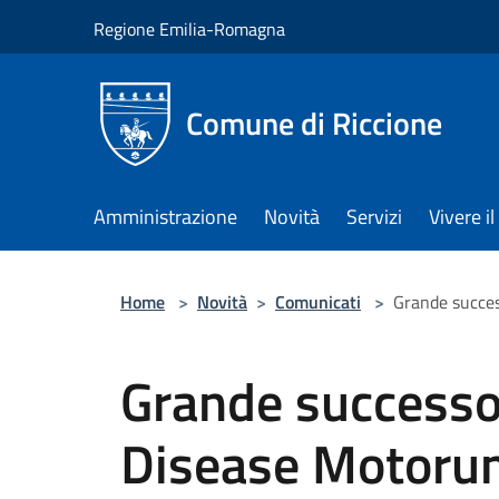
Salta al contenuto principale
Regione Emilia-Romagna
Comune di Riccione
Amministrazione
Novità
Servizi
Vivere 
Home
>
Novità
>
Comunicati
>
Grande success
Grande successo 
Disease Motorun”