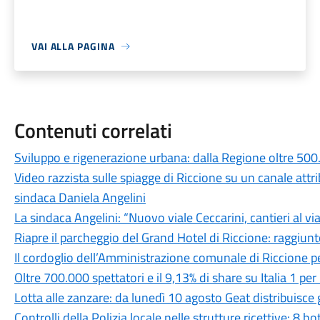
VAI ALLA PAGINA
Contenuti correlati
Sviluppo e rigenerazione urbana: dalla Regione oltre 500
Video razzista sulle spiagge di Riccione su un canale attr
sindaca Daniela Angelini
La sindaca Angelini: “Nuovo viale Ceccarini, cantieri al v
Riapre il parcheggio del Grand Hotel di Riccione: raggiunt
Il cordoglio dell’Amministrazione comunale di Riccione p
Oltre 700.000 spettatori e il 9,13% di share su Italia 1 p
Lotta alle zanzare: da lunedì 10 agosto Geat distribuisce g
Controlli della Polizia locale nelle strutture ricettive: 8 ho