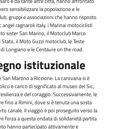
ro e da tante altre città, hanno affrontato
ro sensibilizzare la popolazione e le
 club, gruppi e associazioni che hanno risposto
ic angel ragnarok italy, i Marinai motociclisti
oto sister San Marino, il Motoclub Marco
 Stato, il Moto Guzzi motoclub, le Teste
 di Longiano e le Centaure on the road.
tegno istituzionale
le San Martino a Riccione. La carovana si è
ico e carico di significato al museo del Sic,
 resilienza e del coraggio. Successivamente, le
e fino a Rimini, dove si è tenuta una sosta
rto canale. Il viaggio è poi proseguito verso la
e forza a questa ondata di solidarietà partita
vento hanno partecipato attivamente e