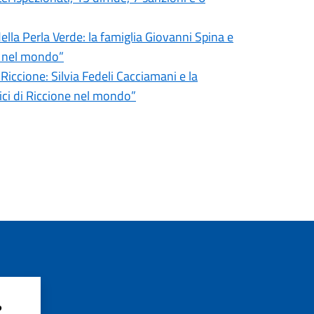
ella Perla Verde: la famiglia Giovanni Spina e
e nel mondo”
 Riccione: Silvia Fedeli Cacciamani e la
ici di Riccione nel mondo”
?