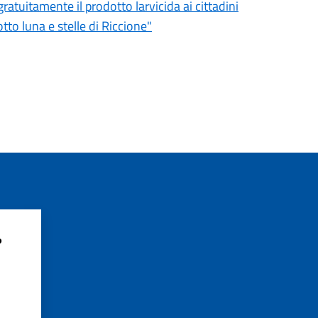
ratuitamente il prodotto larvicida ai cittadini
tto luna e stelle di Riccione"
?