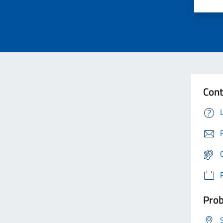
Cont
Prob