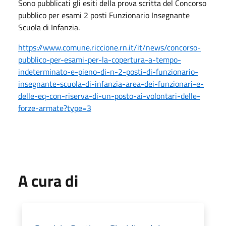
Sono pubblicati gli esiti della prova scritta del Concorso
pubblico per esami 2 posti Funzionario Insegnante
Scuola di Infanzia.
https://www.comune.riccione.rn.it/it/news/concorso-
pubblico-per-esami-per-la-copertura-a-tempo-
indeterminato-e-pieno-di-n-2-posti-di-funzionario-
insegnante-scuola-di-infanzia-area-dei-funzionari-e-
delle-eq-con-riserva-di-un-posto-ai-volontari-delle-
forze-armate?type=3
A cura di