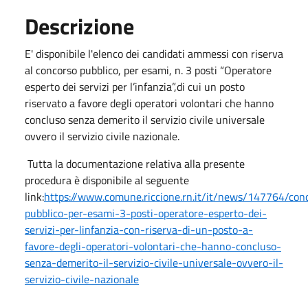
Descrizione
E' disponibile l'elenco dei candidati ammessi con riserva
al concorso pubblico, per esami, n. 3 posti “Operatore
esperto dei servizi per l’infanzia”,di cui un posto
riservato a favore degli operatori volontari che hanno
concluso senza demerito il servizio civile universale
ovvero il servizio civile nazionale.
Tutta la documentazione relativa alla presente
procedura è disponibile al seguente
link:
https://www.comune.riccione.rn.it/it/news/147764/con
pubblico-per-esami-3-posti-operatore-esperto-dei-
servizi-per-linfanzia-con-riserva-di-un-posto-a-
favore-degli-operatori-volontari-che-hanno-concluso-
senza-demerito-il-servizio-civile-universale-ovvero-il-
servizio-civile-nazionale