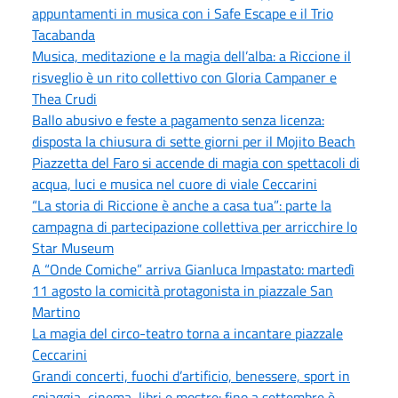
appuntamenti in musica con i Safe Escape e il Trio
Tacabanda
Musica, meditazione e la magia dell’alba: a Riccione il
risveglio è un rito collettivo con Gloria Campaner e
Thea Crudi
Ballo abusivo e feste a pagamento senza licenza:
disposta la chiusura di sette giorni per il Mojito Beach
Piazzetta del Faro si accende di magia con spettacoli di
acqua, luci e musica nel cuore di viale Ceccarini
“La storia di Riccione è anche a casa tua”: parte la
campagna di partecipazione collettiva per arricchire lo
Star Museum
A “Onde Comiche” arriva Gianluca Impastato: martedì
11 agosto la comicità protagonista in piazzale San
Martino
La magia del circo-teatro torna a incantare piazzale
Ceccarini
Grandi concerti, fuochi d’artificio, benessere, sport in
spiaggia, cinema, libri e mostre: fino a settembre è