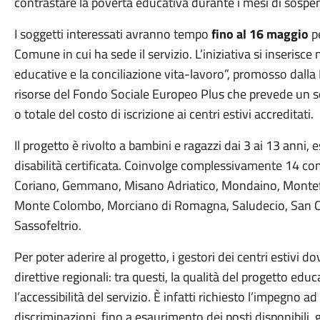
contrastare la povertà educativa durante i mesi di sospen
I soggetti interessati avranno tempo
fino al 16 maggio
pe
Comune in cui ha sede il servizio. L’iniziativa si inserisce
educative e la conciliazione vita-lavoro”, promosso dal
risorse del Fondo Sociale Europeo Plus che prevede un s
o totale del costo di iscrizione ai centri estivi accreditati.
Il progetto è rivolto a bambini e ragazzi dai 3 ai 13 anni,
disabilità certificata. Coinvolge complessivamente 14 comu
Coriano, Gemmano, Misano Adriatico, Mondaino, Monte
Monte Colombo, Morciano di Romagna, Saludecio, San C
Sassofeltrio.
Per poter aderire al progetto, i gestori dei centri estivi dov
direttive regionali: tra questi, la qualità del progetto edu
l’accessibilità del servizio. È infatti richiesto l’impegno a
discriminazioni, fino a esaurimento dei posti disponibili,