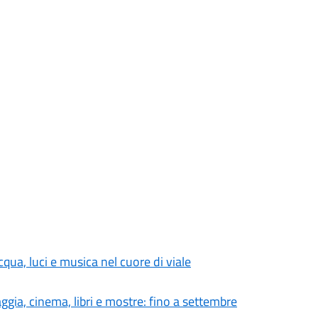
cqua, luci e musica nel cuore di viale
aggia, cinema, libri e mostre: fino a settembre