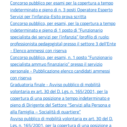
Concorso pubblico per esami per la copertura a tempo
indeterminato e pieno di n. 3 posti Operatore Esperto
Servizi per l'infanzia-Esito prova scritta
Concorso pubblico, per esami, per la copertura a tempo
indeterminato e pieno di 1 posto di “Funzionario
specialista dei servizi per l’infanzia” (profilo di ruolo:
professionista pedagogista) presso il settore 3 dell'Ente
- Elenco ammessi con riserva
Concorso pubblico, per esami, n. 1 posto “Funzionario
specialista amm.vo finanziario” presso il servizio
personale - Pubblicazione elenco candidati ammessi
con riserva
Graduatoria finale - Avviso pubblico di mobilità
volontaria ex art. 30 del D. Lgs. n. 165/2001, per la
copertura di una posizione a tempo indeterminato e
pieno di Dirigente del Settore “Servizi alla Persona e
alla Famiglia – Socialità di quartiere”
Avviso pubblico di mobilità volontaria ex art. 30 del D.
Lgs. n. 165/2001, per la copertura di una posizione a