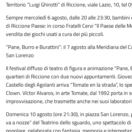
Territorio “Luigi Ghirotti” di Riccione, viale Lazio, 10, te
Sempre mercoledì 6 agosto, dalle 20 alle 23:30, bambini e
di Riccione Paese: in corso Fratelli Cervi “Il Paese delle 
vendita dei giochi usati a cura dei più piccoli.
“Pane, Burro e Burattini”: il 7 agosto alla Meridiana del Ca
San Lorenzo
Il festival diffuso di teatro di figura e animazione “Pane,
quartieri di Riccione con due nuovi appuntamenti. Giovedì
Castello degli Agolanti arriva “Tomate en la strada”, lo sp
Clown. Víctor Alvaros, in arte Tomate, dal 1992 porta in s
improvvisazione, che trasmette anche nei suoi laboratori d
Domenica 10 agosto (ore 21:30), in piazza San Lorenzo, p
va a nozze” del Teatrino dello sguardo, uno spettacolo di
popolare, rielaborata con fantasia, memoria e interpretazi