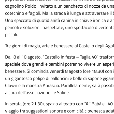
cagnolino Poldo, invitato a un banchetto di nozze da una
cotechino e fagioli. Ma la strada è lunga e attraversare i
Uno spaccato di quotidianità canina in chiave ironica e anim
pericoli e soluzioni inaspettate, uno spettacolo divertente
piccoli.
Tre giorni di magia, arte e benessere al Castello degli Agol
Dall’8 al 10 agosto, “Castello in festa – Taglia 40” trasfor
speciale dove grandi e bambini potranno vivere un’esperi
benessere. Si comincia venerdì 8 agosto (ore 18:30) con i l
un gigantesco polipo di palloncini e bolle di sapone gigant
Clown e la maestra Abrascia. Parallelamente, sarà possibil
a cura dell’associazione Le Saline.
In serata (ore 21:30), spazio al teatro con “Alì Babà e i 40
viaggio tra suggestioni sonore e comicità clownesca adatt