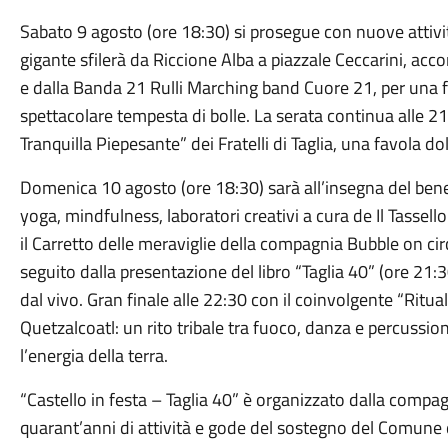
Sabato 9 agosto (ore 18:30) si prosegue con nuove attività
gigante sfilerà da Riccione Alba a piazzale Ceccarini, a
e dalla Banda 21 Rulli Marching band Cuore 21, per una 
spettacolare tempesta di bolle. La serata continua alle 21
Tranquilla Piepesante” dei Fratelli di Taglia, una favola do
Domenica 10 agosto (ore 18:30) sarà all’insegna del bene
yoga, mindfulness, laboratori creativi a cura de Il Tassel
il Carretto delle meraviglie della compagnia Bubble on cir
seguito dalla presentazione del libro “Taglia 40” (ore 21:3
dal vivo. Gran finale alle 22:30 con il coinvolgente “Rit
Quetzalcoatl: un rito tribale tra fuoco, danza e percussi
l’energia della terra.
“Castello in festa – Taglia 40” è organizzato dalla compagn
quarant’anni di attività e gode del sostegno del Comune