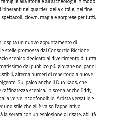
 famiglie alla storia e all’archeologia in modo
ineranti nei quartieri della città e, nel fine
 spettacoli, clown, magia e sorprese per tutti.
rini ospita un nuovo appuntamento di
 le stelle promossa dal Consorzio Riccione
pazio scenico dedicato al divertimento di tutta
 amatissimo dal pubblico più giovane nei panni
stibili, alterna numeri di repertorio a nuove
lgente. Sul palco anche il Duo Kaos, che
 raffinatezza scenica. In scena anche Eddy
dalla verve inconfondibile. Artista versatile e
r uno stile che gli è valso l’appellativo
à la serata con un’esplosione di risate, abilità