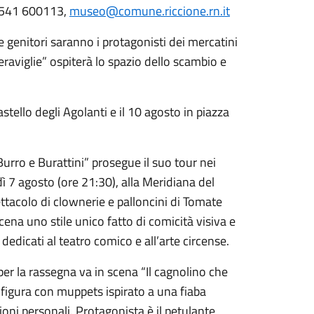
l 0541 600113,
museo@comune.riccione.rn.it
 genitori saranno i protagonisti dei mercatini
Meraviglie” ospiterà lo spazio dello scambio e
stello degli Agolanti e il 10 agosto in piazza
 Burro e Burattini” prosegue il suo tour nei
 7 agosto (ore 21:30), alla Meridiana del
ettacolo di clownerie e palloncini di Tomate
cena uno stile unico fatto di comicità visiva e
edicati al teatro comico e all’arte circense.
er la rassegna va in scena “Il cagnolino che
 figura con muppets ispirato a una fiaba
oni personali. Protagonista è il petulante