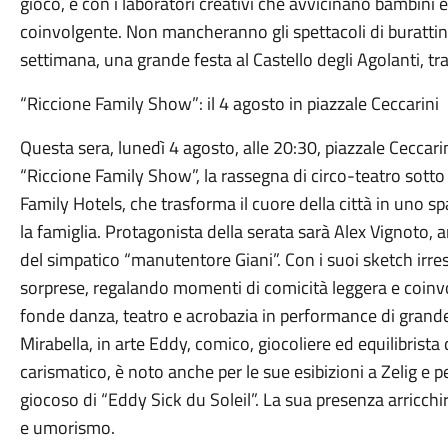
gioco, e con i laboratori creativi che avvicinano bambini e
coinvolgente. Non mancheranno gli spettacoli di burattini it
settimana, una grande festa al Castello degli Agolanti, tra
“Riccione Family Show”: il 4 agosto in piazzale Ceccarini
Questa sera, lunedì 4 agosto, alle 20:30, piazzale Cecca
“Riccione Family Show”, la rassegna di circo-teatro sotto
Family Hotels, che trasforma il cuore della città in uno s
la famiglia. Protagonista della serata sarà Alex Vignoto,
del simpatico “manutentore Giani”. Con i suoi sketch irresi
sorprese, regalando momenti di comicità leggera e coinvo
fonde danza, teatro e acrobazia in performance di grande
Mirabella, in arte Eddy, comico, giocoliere ed equilibrista 
carismatico, è noto anche per le sue esibizioni a Zelig e pe
giocoso di “Eddy Sick du Soleil”. La sua presenza arricchir
e umorismo.