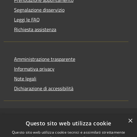
Segnalazione disservizio
Leggi le FAQ
Richiesta assistenza
Amministrazione trasparente
Informativa privacy
Note legali
Dichiarazione di accessibilità
RSS
×
Copyright © 2026 • Comune di
Questo sito web utilizza cookie
Accessibilità
Riccione • Powered by
Questo sito web utilizza cookie tecnici e assimilati strettamente
Privacy
Municipium
Accesso
•