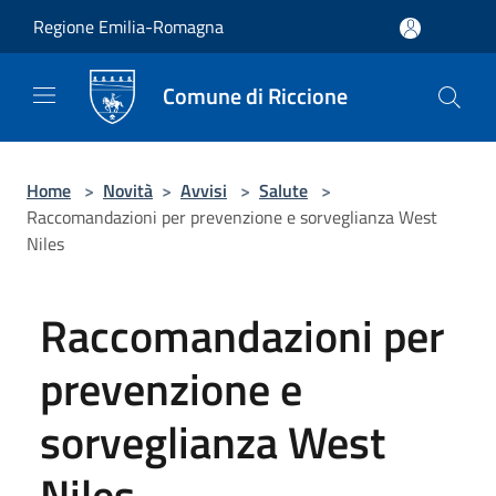
Salta al contenuto principale
Regione Emilia-Romagna
Comune di Riccione
Home
>
Novità
>
Avvisi
>
Salute
>
Raccomandazioni per prevenzione e sorveglianza West
Niles
Raccomandazioni per
prevenzione e
sorveglianza West
Niles