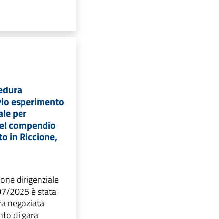
cedura
vio esperimento
ale per
 del compendio
to in Riccione,
one dirigenziale
07/2025 è stata
ra negoziata
nto di gara