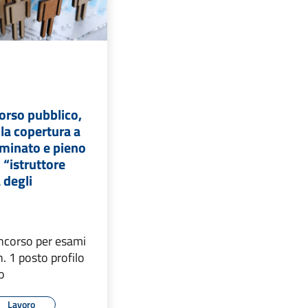
orso pubblico,
 la copertura a
minato e pieno
i “istruttore
 degli
oncorso per esami
. 1 posto profilo
co
Lavoro