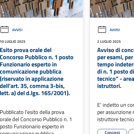
AVVISI
AVVISI
10 LUGLIO 2025
2 LUGLIO 2025
Esito prova orale del
Avviso di conc
Concorso Pubblico n. 1 posto
per esami, per
Funzionario esperto in
tempo indeter
comunicazione pubblica
di n. 1 posto d
(riservato in applicazione
tecnico” - area
dell’art. 35, comma 3-bis,
istruttori.
lett. a) del d.lgs. 165/2001).
E' indetto un c
Pubblicato l'esito della prova
per assunzione n
orale del Concorso Pubblico n. 1
istruttore tecni
posto Funzionario esperto in
Concorsi
comunicazione pubblica