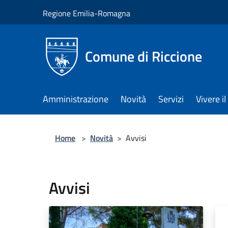
Salta al contenuto principale
Regione Emilia-Romagna
Comune di Riccione
Amministrazione
Novità
Servizi
Vivere 
Home
>
Novità
>
Avvisi
Avvisi