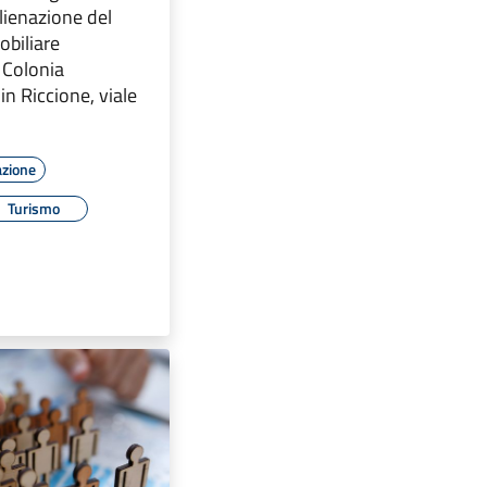
alienazione del
biliare
 Colonia
in Riccione, viale
azione
Turismo